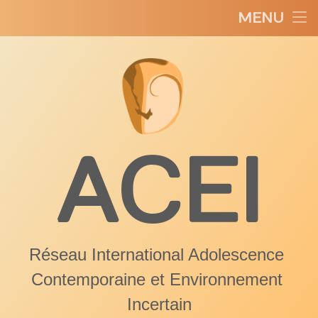
MENU
Le réseau ACEI
Skip
Actualités
to
content
Colloque 2022
Publications
ACEI
Liens
Contact
Archives
Réseau International Adolescence 
Contemporaine et Environnement 
Incertain