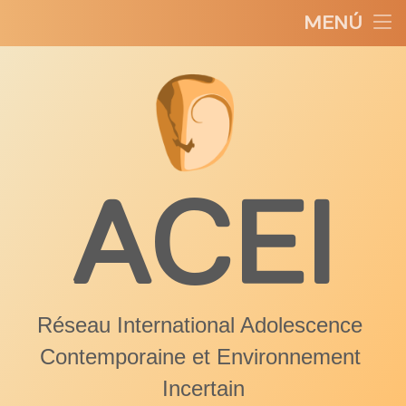
MENÚ
La red ACEI
Saltar
Noticias
al
contenido
Conferencia 2022
Publicaciones
ACEI
Enlaces
Contactos
Réseau International Adolescence 
Contemporaine et Environnement 
Incertain